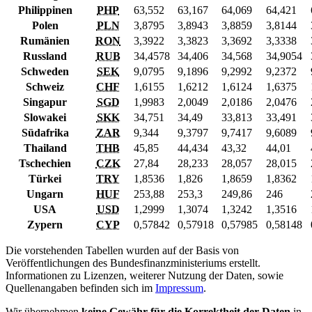
Philippinen
PHP
63,552
63,167
64,069
64,421
Polen
PLN
3,8795
3,8943
3,8859
3,8144
Rumänien
RON
3,3922
3,3823
3,3692
3,3338
Russland
RUB
34,4578
34,406
34,568
34,9054
Schweden
SEK
9,0795
9,1896
9,2992
9,2372
Schweiz
CHF
1,6155
1,6212
1,6124
1,6375
Singapur
SGD
1,9983
2,0049
2,0186
2,0476
Slowakei
SKK
34,751
34,49
33,813
33,491
Südafrika
ZAR
9,344
9,3797
9,7417
9,6089
Thailand
THB
45,85
44,434
43,32
44,01
Tschechien
CZK
27,84
28,233
28,057
28,015
Türkei
TRY
1,8536
1,826
1,8659
1,8362
Ungarn
HUF
253,88
253,3
249,86
246
USA
USD
1,2999
1,3074
1,3242
1,3516
Zypern
CYP
0,57842
0,57918
0,57985
0,58148
Die vorstehenden Tabellen wurden auf der Basis von
Veröffentlichungen des Bundesfinanzministeriums erstellt.
Informationen zu Lizenzen, weiterer Nutzung der Daten, sowie
Quellenangaben befinden sich im
Impressum
.
Wir übernehmen
keine Gewähr für die Korrektheit der Daten
in