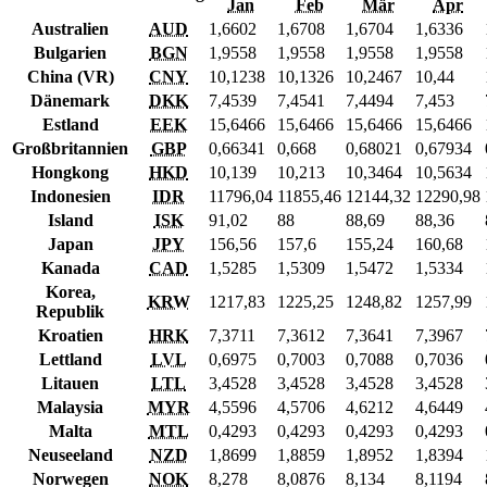
Jan
Feb
Mär
Apr
Australien
AUD
1,6602
1,6708
1,6704
1,6336
Bulgarien
BGN
1,9558
1,9558
1,9558
1,9558
China (VR)
CNY
10,1238
10,1326
10,2467
10,44
Dänemark
DKK
7,4539
7,4541
7,4494
7,453
Estland
EEK
15,6466
15,6466
15,6466
15,6466
Großbritannien
GBP
0,66341
0,668
0,68021
0,67934
Hongkong
HKD
10,139
10,213
10,3464
10,5634
Indonesien
IDR
11796,04
11855,46
12144,32
12290,98
Island
ISK
91,02
88
88,69
88,36
Japan
JPY
156,56
157,6
155,24
160,68
Kanada
CAD
1,5285
1,5309
1,5472
1,5334
Korea,
KRW
1217,83
1225,25
1248,82
1257,99
Republik
Kroatien
HRK
7,3711
7,3612
7,3641
7,3967
Lettland
LVL
0,6975
0,7003
0,7088
0,7036
Litauen
LTL
3,4528
3,4528
3,4528
3,4528
Malaysia
MYR
4,5596
4,5706
4,6212
4,6449
Malta
MTL
0,4293
0,4293
0,4293
0,4293
Neuseeland
NZD
1,8699
1,8859
1,8952
1,8394
Norwegen
NOK
8,278
8,0876
8,134
8,1194