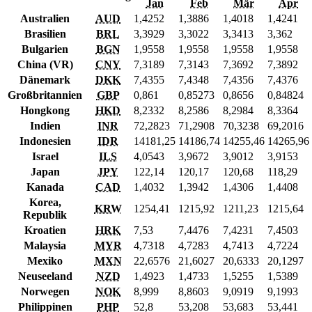
Jan
Feb
Mär
Apr
Australien
AUD
1,4252
1,3886
1,4018
1,4241
Brasilien
BRL
3,3929
3,3022
3,3413
3,362
Bulgarien
BGN
1,9558
1,9558
1,9558
1,9558
China (VR)
CNY
7,3189
7,3143
7,3692
7,3892
Dänemark
DKK
7,4355
7,4348
7,4356
7,4376
Großbritannien
GBP
0,861
0,85273
0,8656
0,84824
Hongkong
HKD
8,2332
8,2586
8,2984
8,3364
Indien
INR
72,2823
71,2908
70,3238
69,2016
Indonesien
IDR
14181,25
14186,74
14255,46
14265,96
Israel
ILS
4,0543
3,9672
3,9012
3,9153
Japan
JPY
122,14
120,17
120,68
118,29
Kanada
CAD
1,4032
1,3942
1,4306
1,4408
Korea,
KRW
1254,41
1215,92
1211,23
1215,64
Republik
Kroatien
HRK
7,53
7,4476
7,4231
7,4503
Malaysia
MYR
4,7318
4,7283
4,7413
4,7224
Mexiko
MXN
22,6576
21,6027
20,6333
20,1297
Neuseeland
NZD
1,4923
1,4733
1,5255
1,5389
Norwegen
NOK
8,999
8,8603
9,0919
9,1993
Philippinen
PHP
52,8
53,208
53,683
53,441