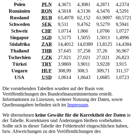
Polen
PLN
4,3671
4,3081
4,2871
4,2374
Rumänien
RON
4,5018
4,5136
4,5476
4,5291
Russland
RUB
63,4978
62,152
61,9097
60,5721
Schweden
SEK
9,511
9,4762
9,5279
9,5941
Schweiz
CHF
1,0714
1,066
1,0706
1,0727
Singapur
SGD
1,5175
1,5055
1,5013
1,4996
Südafrika
ZAR
14,4012
14,0389
13,8125
14,4384
Thailand
THB
37,645
37,258
37,26
36,967
Tschechien
CZK
27,021
27,021
27,021
26,823
Türkei
TRY
3,9869
3,9011
3,9228
3,915
Ungarn
HUF
308,99
308,5
309,71
311,57
USA
USD
1,0614
1,0643
1,0685
1,0723
Die vorstehenden Tabellen wurden auf der Basis von
Veröffentlichungen des Bundesfinanzministeriums erstellt.
Informationen zu Lizenzen, weiterer Nutzung der Daten, sowie
Quellenangaben befinden sich im
Impressum
.
Wir übernehmen
keine Gewähr für die Korrektheit der Daten
in
der Tabelle. Korrekturen und Änderungen bleiben vorbehalten.
Sollte sich in dieser Tabelle der Fehlerteufel eingeschlichen haben,
bzw. Abweichungen zu den Veröffentlichungen des